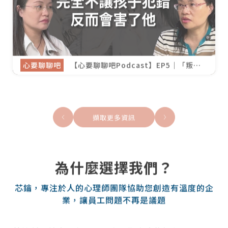
心要聊聊吧
【心要聊聊吧Podcast】EP5｜「叛逆
期」只是父母覺得孩子不再受控？面對青
少年，我們該保護還是放手？ft 傅雅懌
心理師
擷取更多資訊
為什麼選擇我們？
芯鑰，專注於人的心理師團隊協助您創造有溫度的企
業，讓員工問題不再是議題
芯鑰創起前身是在社區推廣藝術療癒的課程平台，因