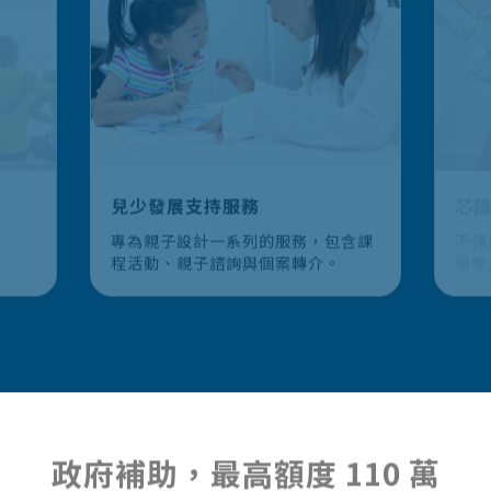
兒少發展支持服務
專為親子設計一系列的服務，包含課
不懂
程活動、親子諮詢與個案轉介。
領導
多的
意地
Bu
「企
探索方案
康的
政府補助，最高額度 110 萬