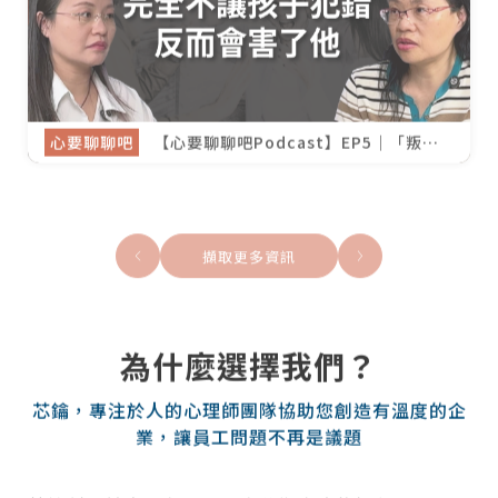
心要聊聊吧
【心要聊聊吧Podcast】EP5｜「叛逆
期」只是父母覺得孩子不再受控？面對青
少年，我們該保護還是放手？ft 傅雅懌
心理師
擷取更多資訊
為什麼選擇我們？
芯鑰，專注於人的心理師團隊協助您創造有溫度的企
業，讓員工問題不再是議題
芯鑰創起前身是在社區推廣藝術療癒的課程平台，因